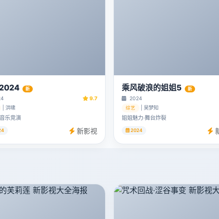
2024
乘风破浪的姐姐5
新
新
24
9.7
2024
| 洪啸
| 吴梦知
综艺
音乐竞演
姐姐魅力·舞台炸裂
新影视
24
2024