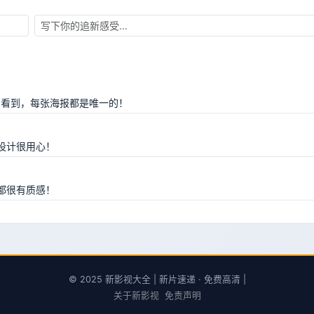
间看到，每张海报都是唯一的！
设计很用心！
都很有质感！
© 2025 新影视大全 | 新片速递 · 免费高清 |
关于新影视
免责声明