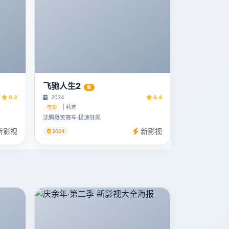
飞驰人生2
新
9.2
2024
9.4
| 韩寒
电影
沈腾爆笑赛车·极速狂飙
新影视
新影视
2024