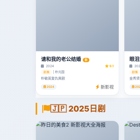
请和我的老公结婚
眼泪
新
2024
9.1
20
| 朴元国
剧集
剧集
朴敏英复仇爽剧
金秀贤
新影视
2024
20
🇯🇵 2025日剧