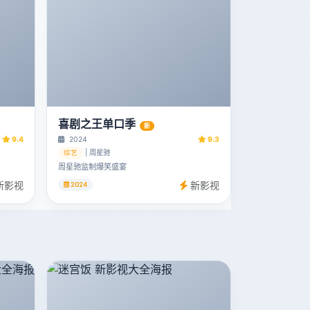
喜剧之王单口季
新
9.4
2024
9.3
| 周星驰
综艺
周星驰监制爆笑盛宴
新影视
新影视
2024