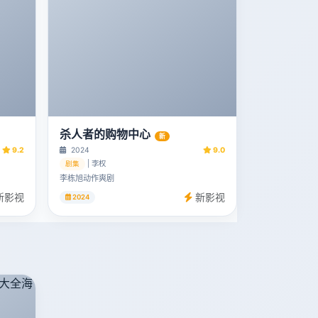
杀人者的购物中心
新
9.2
2024
9.0
| 李权
剧集
李栋旭动作爽剧
新影视
新影视
2024