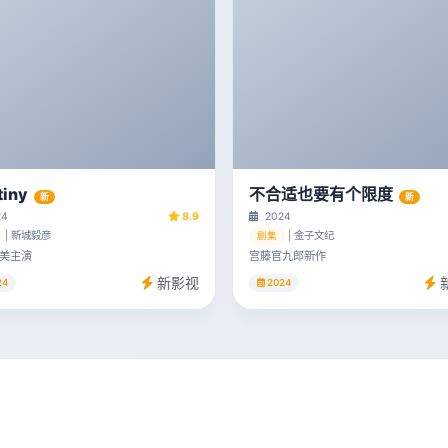
tiny
不合适也要有个限度
新
新
24
8.9
2024
| 新城毅彦
| 金子文纪
剧集
美主演
宫藤官九郎新作
新影视
24
2024