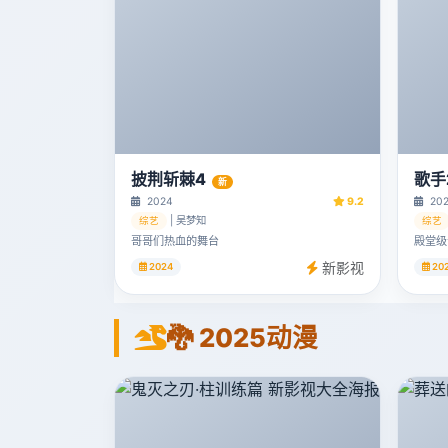
披荆斩棘4
歌手
新
2024
9.2
20
| 吴梦知
综艺
综艺
哥哥们热血的舞台
殿堂级
新影视
2024
20
🐉 2025动漫