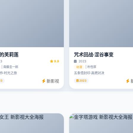
的芙莉莲
咒术回战·涩谷事变
23
9.9
2023
| 斋藤圭一郎
| 朴性厚
动漫
作·时光之旅
五条悟封印·高燃对决
新影视
23
2023