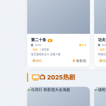
第二十条
功夫
新
2024
9.3
20
| 张艺谋
电影
电影
张艺谋现实主义·法理人情
阿宝归
新影视
2024
20
📺 2025热剧