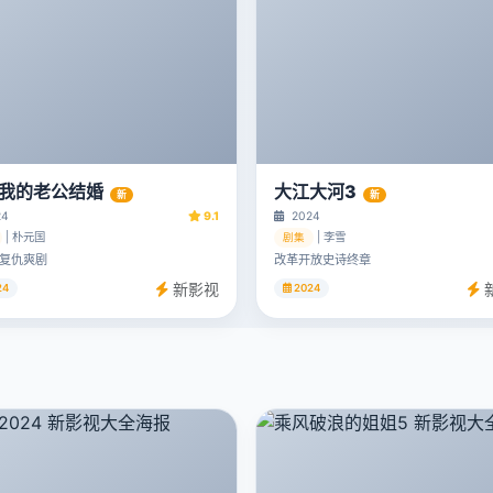
我的老公结婚
大江大河3
新
新
24
9.1
2024
| 朴元国
| 李雪
剧集
复仇爽剧
改革开放史诗终章
新影视
24
2024