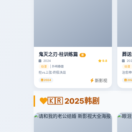
鬼灭之刃·柱训练篇
葬送
新
2024
9.8
20
| 外崎春雄
动漫
动漫
柱vs上弦·终极决战
治愈神
新影视
2024
20
🇰🇷 2025韩剧