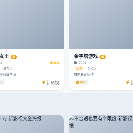
女王
金字塔游戏
新
新
24
9.4
2024
| 金希元
| 李允贞
剧集
金智媛主演
校园悬疑新作
新影视
24
2024