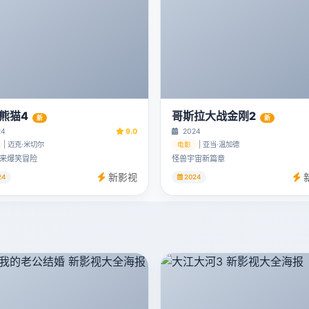
熊猫4
哥斯拉大战金刚2
新
新
24
9.0
2024
| 迈克·米切尔
| 亚当·温加德
电影
来爆笑冒险
怪兽宇宙新篇章
新影视
24
2024