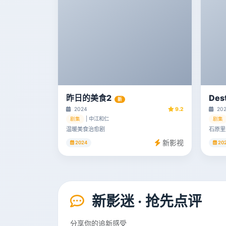
昨日的美食2
Des
新
2024
9.2
20
| 中江和仁
剧集
剧集
温暖美食治愈剧
石原里
新影视
2024
20
新影迷 · 抢先点评
分享你的追新感受