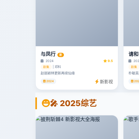
与凤行
请和
新
2024
9.5
20
| 邓科
剧集
剧集
赵丽颖林更新再续仙缘
朴敏英
新影视
2024
20
🎤 2025综艺