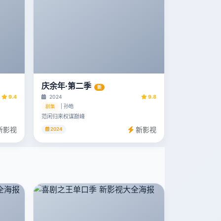
庆余年·第二季
新
9.4
2024
9.8
| 孙皓
剧集
范闲归来权谋巅峰
新影视
新影视
2024