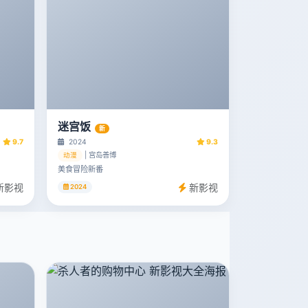
迷宫饭
新
9.7
2024
9.3
| 宫岛善博
动漫
美食冒险新番
新影视
新影视
2024